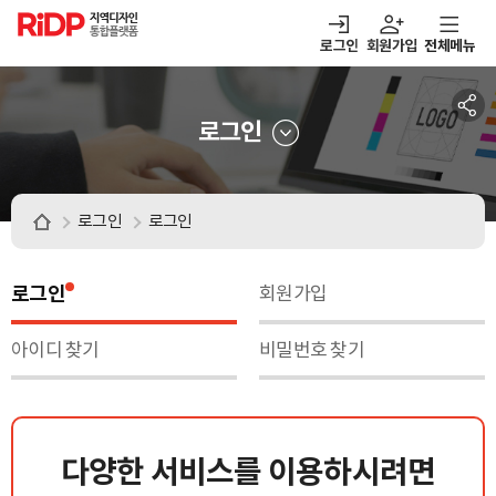
RiDP 지역디자인
통합플랫폼
로그인
회원가입
전체메뉴
주메뉴
열기
열기
열기
열기
보·매칭
디자인정보
알림마당
아이디어뱅크
로그인
로그인
로그인
로그인
회원가입
아이디 찾기
비밀번호 찾기
다양한 서비스를 이용하시려면