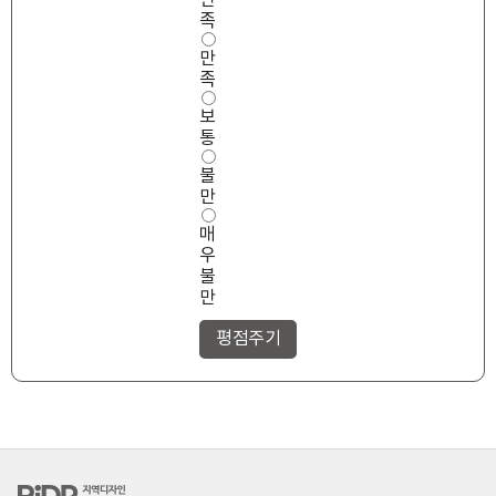
만
성
족
만
만
족
도
족
보
통
불
만
매
우
불
만
RiDP 지역디자