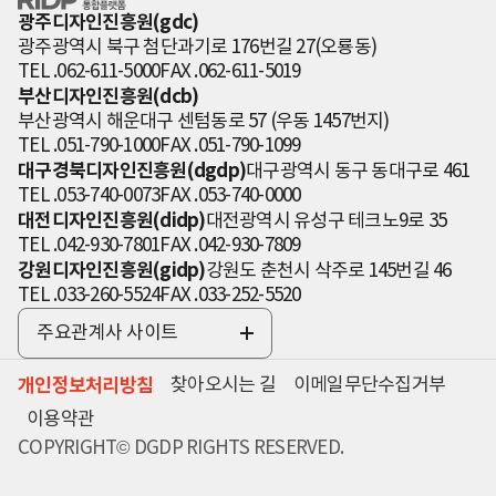
인 통합플랫폼
광주디자인진흥원(gdc)
광주광역시 북구 첨단과기로 176번길 27(오룡동)
TEL .062-611-5000
FAX .062-611-5019
부산디자인진흥원(dcb)
부산광역시 해운대구 센텀동로 57 (우동 1457번지)
TEL .051-790-1000
FAX .051-790-1099
대구경북디자인진흥원(dgdp)
대구광역시 동구 동대구로 461
TEL .053-740-0073
FAX .053-740-0000
대전디자인진흥원(didp)
대전광역시 유성구 테크노9로 35
TEL .042-930-7801
FAX .042-930-7809
강원디자인진흥원(gidp)
강원도 춘천시 삭주로 145번길 46
TEL .033-260-5524
FAX .033-252-5520
주요관계사 사이트
전
체
개인정보처리방침
찾아오시는 길
이메일무단수집거부
보
기
이용약관
COPYRIGHT© DGDP RIGHTS RESERVED.