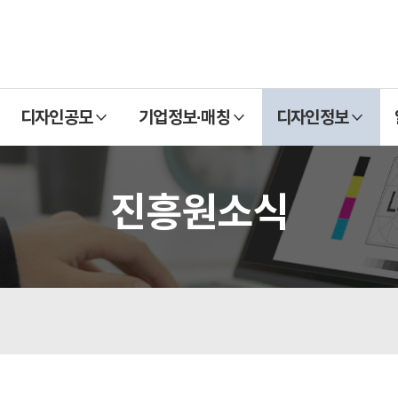
열
열
열
디자인공모
기업정보·매칭
디자인정보
기
기
기
진흥원소식