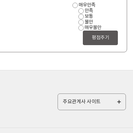
사
매우만족
용
만족
편
보통
의
불만
성
매우불만
만
족
도
주요관계사 사이트
전
체
보
기