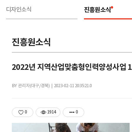
디자인소식
진흥원소식
진흥원소식
2022년 지역산업맞춤형인력양성사업 1
BY 관리자(대구/경북)
| 2023-02-11 20:35:21.0
0
1914
0
추
조
댓
천
회
글
수
수
수