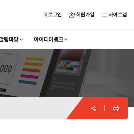
로그인
회원가입
사이트맵
열
열
알림마당
아이디어뱅크
기
기