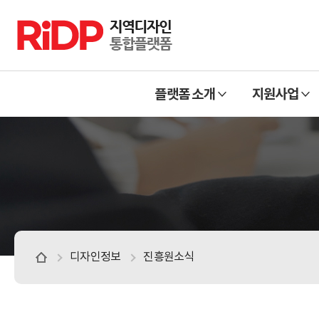
RiDP 지역디자인 통합플랫폼
주
열
열
메
플랫폼 소개
지원사업
기
기
뉴
디자인정보
진흥원소식