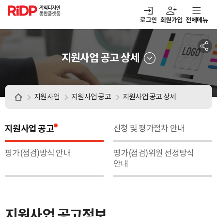
RiDP 지역디자인
통합플랫폼
로그인
회원가입
전체메뉴
열기
열기
열기
열기
보·매칭
디자인정보
알림마당
아이디어뱅크
지원사업 공고 상세
지원사업
지원사업 공고
지원사업 공고 상세
지원사업 공고
신청 및 평가절차 안내
평가(점검)방식 안내
평가(점검)위원 선정방식
안내
지원사업 공고정보