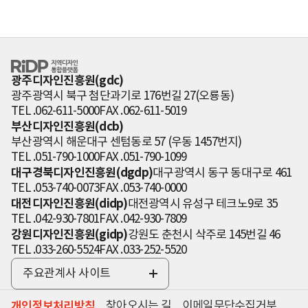
RiDP 지역디자
인 통합플랫폼
광주디자인진흥원(gdc)
광주광역시 북구 첨단과기로 176번길 27(오룡동)
TEL .062-611-5000
FAX .062-611-5019
부산디자인진흥원(dcb)
부산광역시 해운대구 센텀동로 57 (우동 1457번지)
TEL .051-790-1000
FAX .051-790-1099
대구경북디자인진흥원(dgdp)
대구광역시 동구 동대구로 461
TEL .053-740-0073
FAX .053-740-0000
대전디자인진흥원(didp)
대전광역시 유성구 테크노9로 35
TEL .042-930-7801
FAX .042-930-7809
강원디자인진흥원(gidp)
강원도 춘천시 삭주로 145번길 46
TEL .033-260-5524
FAX .033-252-5520
주요관계사 사이트
전
체
개인정보처리방침
찾아오시는 길
이메일무단수집거부
보