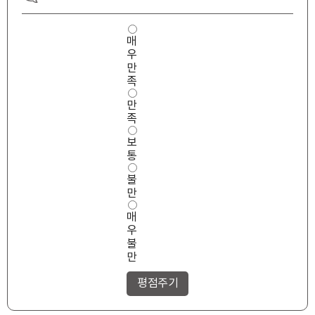
사
매
용
우
편
의
만
성
족
만
만
족
도
족
보
통
불
만
매
우
불
만
타