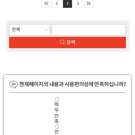
1
검색
현재페이지의 내용과 사용편의성에 만족하십니까?
사
매
용
우
편
의
만
성
족
만
만
족