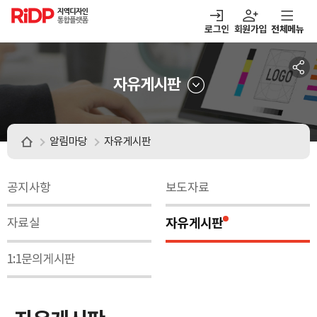
RiDP 지역디자인
통합플랫폼
로그인
회원가입
전체메뉴
주메뉴
열기
열기
열기
열기
보·매칭
디자인정보
알림마당
아이디어뱅크
자유게시판
알림마당
자유게시판
공지사항
보도자료
자유게시판
자료실
1:1문의게시판