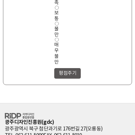
도
족
보
통
불
만
매
우
불
만
RiDP 지역디자
인 통합플랫폼
광주디자인진흥원(gdc)
광주광역시 북구 첨단과기로 176번길 27(오룡동)