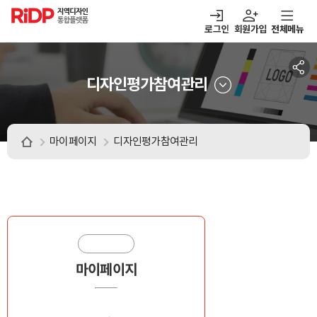
RiDP 지역디자인
통합플랫폼
로그인
회원가입
전체메뉴
주메뉴
열기
열기
열기
열기
보·매칭
디자인정보
알림마당
아이디어뱅크
디자인평가참여관리
마이페이지
디자인평가참여관리
마이페이지