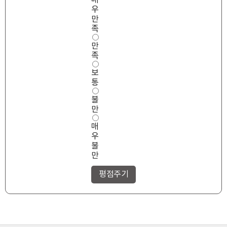
매
용
우
편
의
만
성
족
만
만
족
도
족
보
통
불
만
매
우
불
만