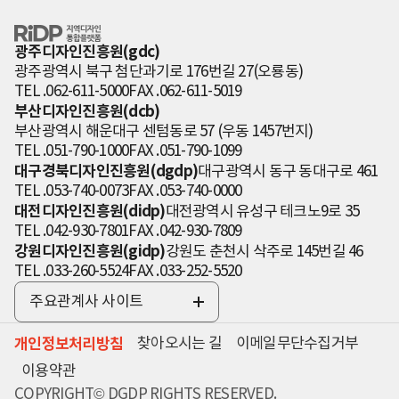
RiDP 지역디자
인 통합플랫폼
광주디자인진흥원(gdc)
광주광역시 북구 첨단과기로 176번길 27(오룡동)
TEL .062-611-5000
FAX .062-611-5019
부산디자인진흥원(dcb)
부산광역시 해운대구 센텀동로 57 (우동 1457번지)
TEL .051-790-1000
FAX .051-790-1099
대구경북디자인진흥원(dgdp)
대구광역시 동구 동대구로 461
TEL .053-740-0073
FAX .053-740-0000
대전디자인진흥원(didp)
대전광역시 유성구 테크노9로 35
TEL .042-930-7801
FAX .042-930-7809
강원디자인진흥원(gidp)
강원도 춘천시 삭주로 145번길 46
TEL .033-260-5524
FAX .033-252-5520
주요관계사 사이트
전
체
개인정보처리방침
찾아오시는 길
이메일무단수집거부
보
기
이용약관
COPYRIGHT© DGDP RIGHTS RESERVED.