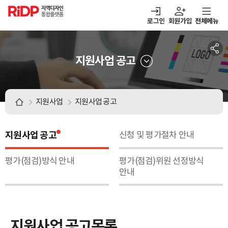
RiDP 지역디자인
통합플랫폼
로그인
회원가입
전체메뉴
주메뉴
열기
열기
열기
열기
보·매칭
디자인정보
알림마당
아이디어뱅크
지원사업 공고
지원사업
지원사업 공고
지원사업 공고
신청 및 평가절차 안내
평가(점검)방식 안내
평가(점검)위원 선정방식
안내
지원사업 공고목록