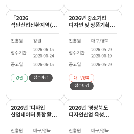
「2026
2026년 중소기업
석탄산업전환지역(구:
디자인 및 상품기획
폐광지역) 브랜드 활용
역량 지원사업 「로컬
고도화 사업」
가치 창출형 브랜드 및
진흥원
강원
진흥원
대구/경북
수혜기업 추가모집
디자인 상품개발」
2026-06-15 -
2026-05-29 -
지원과제 모집공고
접수기간
접수기간
2026-06-24
2026-06-19
공고일
2026-06-15
공고일
2026-05-29
접수마감
강원
대구/경북
접수마감
2026년 '디자인
2026년 '경상북도
산업데이터 통합 활용
디자인산업 육성
기반구축사업' 기업
프로젝트' 컨슈머링크
프로젝트 지원(3차)
제품디자인 모집공고
진흥원
대구/경북
진흥원
대구/경북