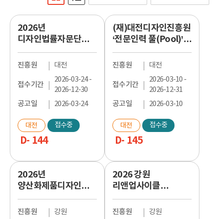
2026년
(재)대전디자인진흥원
디자인법률자문단
‘전문인력 풀(Pool)’
사업 안내 공고
모집 공고(상시)
진흥원
대전
진흥원
대전
2026-03-24 -
2026-03-10 -
접수기간
접수기간
2026-12-30
2026-12-31
공고일
2026-03-24
공고일
2026-03-10
접수중
접수중
대전
대전
D- 144
D- 145
2026년
2026 강원
양산화제품디자인개
리앤업사이클
발 수행기업 모집
디자인산업 육성사업
모집공고(연장)
진흥원
강원
진흥원
강원