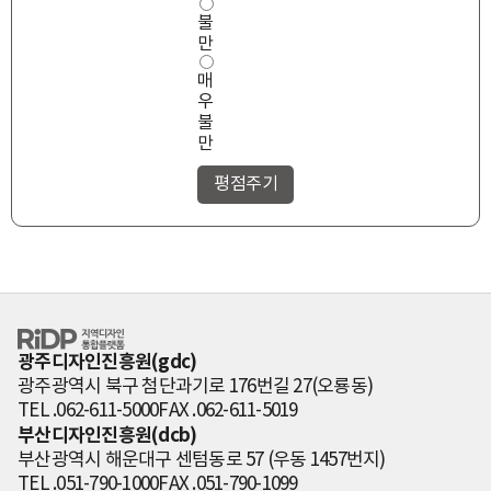
불
만
매
우
불
만
RiDP 지역디자
인 통합플랫폼
광주디자인진흥원(gdc)
광주광역시 북구 첨단과기로 176번길 27(오룡동)
TEL .062-611-5000
FAX .062-611-5019
부산디자인진흥원(dcb)
부산광역시 해운대구 센텀동로 57 (우동 1457번지)
TEL .051-790-1000
FAX .051-790-1099