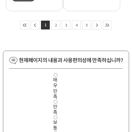
1
2
3
4
5
현재페이지의 내용과 사용편의성에 만족하십니까?
사
매
용
우
편
의
만
성
족
만
만
족
도
족
보
통