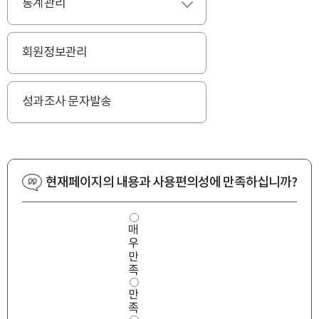
통계관리
펼치기
회원정보관리
성과조사 문자발송
현재페이지의 내용과 사용편의성에 만족하십니까?
사
매
용
우
편
의
만
성
족
만
만
족
도
족