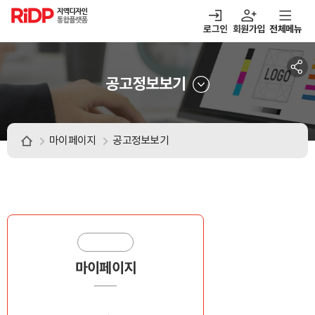
RiDP 지역디자인
통합플랫폼
로그인
회원가입
전체메뉴
주메뉴
열기
열기
열기
열기
보·매칭
디자인정보
알림마당
아이디어뱅크
공고정보보기
마이페이지
공고정보보기
마이페이지