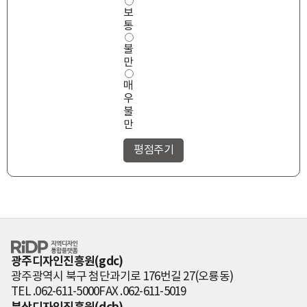
보
통
불
만
매
우
불
만
RiDP 지역디자
인 통합플랫폼
광주디자인진흥원(gdc)
광주광역시 북구 첨단과기로 176번길 27(오룡동)
TEL .062-611-5000
FAX .062-611-5019