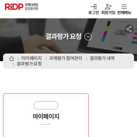
RiDP 지역디자인
통합플랫폼
로그인
회원가입
전체메뉴
주메뉴
열기
열기
열기
열기
보·매칭
디자인정보
알림마당
아이디어뱅크
결과평가 요청
마이페이지
과제평가 참여관리
결과평가 내역
결과평가 요청
마이페이지