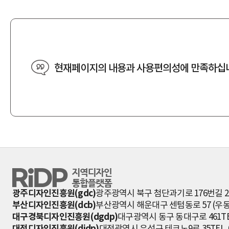
현재페이지의 내용과 사용편의성에 만족하십
RiDP 지역디자인 통합플랫폼
광주디자인진흥원(gdc)
광주광역시 북구 첨단과기로 176번길 2
부산디자인진흥원(dcb)
부산광역시 해운대구 센텀동로 57 (우동 
대구경북디자인진흥원(dgdp)
대구광역시 동구 동대구로 461
TE
대전디자인진흥원(didp)
대전광역시 유성구 테크노9로 35
TEL 