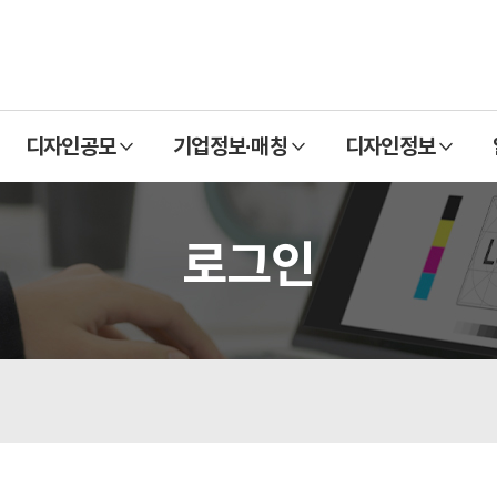
열
열
열
디자인공모
기업정보·매칭
디자인정보
기
기
기
로그인