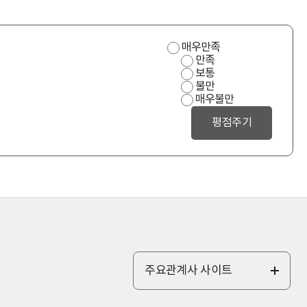
사
매우만족
용
만족
편
보통
의
불만
성
매우불만
만
족
도
주요관계사 사이트
전
체
보