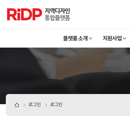
RiDP 지역디자인 통합플랫폼
주
열
열
메
플랫폼 소개
지원사업
기
기
뉴
로그인
로그인