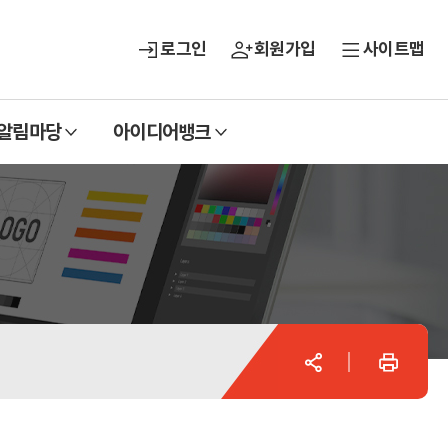
로그인
회원가입
사이트맵
열
열
알림마당
아이디어뱅크
기
기