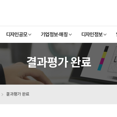
열
열
열
디자인공모
기업정보·매칭
디자인정보
기
기
기
결과평가 완료
결과평가 완료