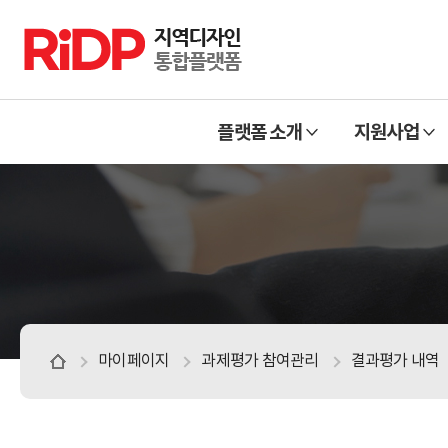
RiDP 지역디자인 통합플랫폼
주
열
열
메
플랫폼 소개
지원사업
기
기
뉴
마이페이지
과제평가 참여관리
결과평가 내역