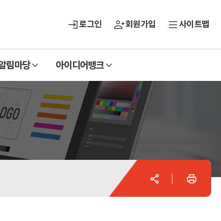
로그인
회원가입
사이트맵
열
열
알림마당
아이디어뱅크
기
기