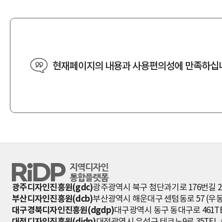
현재페이지의 내용과 사용편의성에 만족하십
RiDP 지역디자인 통합플랫폼
광주디자인진흥원(gdc)
광주광역시 북구 첨단과기로 176번길 2
부산디자인진흥원(dcb)
부산광역시 해운대구 센텀동로 57 (우동 
대구경북디자인진흥원(dgdp)
대구광역시 동구 동대구로 461
TE
대전디자인진흥원(didp)
대전광역시 유성구 테크노9로 35
TEL 