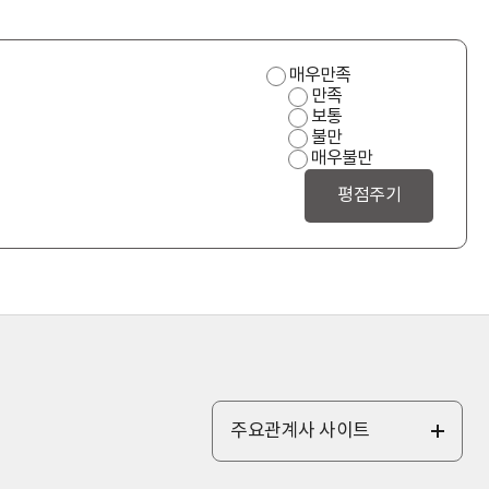
사
매우만족
용
만족
편
보통
의
불만
성
매우불만
만
족
도
주요관계사 사이트
전
체
보