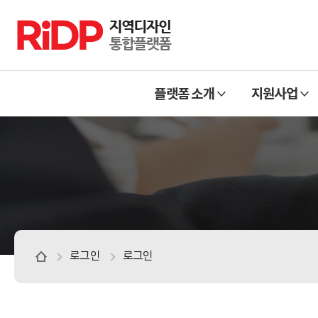
RiDP 지역디자인 통합플랫폼
주
열
열
메
플랫폼 소개
지원사업
기
기
뉴
로그인
로그인