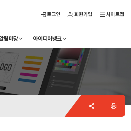
로그인
회원가입
사이트맵
열
열
알림마당
아이디어뱅크
기
기