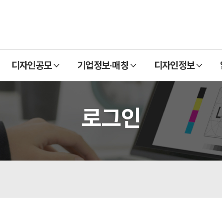
열
열
열
디자인공모
기업정보·매칭
디자인정보
기
기
기
로그인