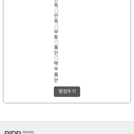
만
성
족
만
만
족
도
족
보
통
불
만
매
우
불
만
RiDP 지역디자