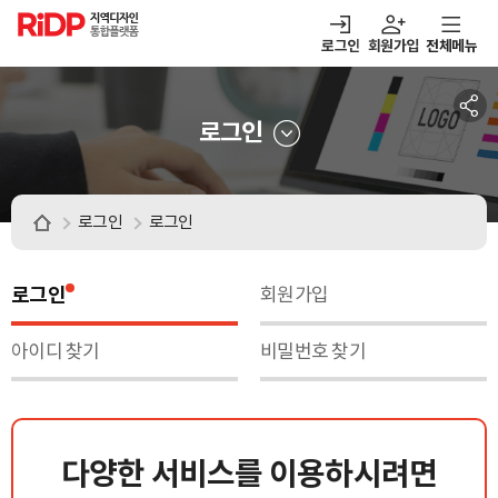
RiDP 지역디자인
통합플랫폼
로그인
회원가입
전체메뉴
주메뉴
열기
열기
열기
열기
보·매칭
디자인정보
알림마당
아이디어뱅크
로그인
로그인
로그인
로그인
회원가입
아이디 찾기
비밀번호 찾기
다양한 서비스를 이용하시려면