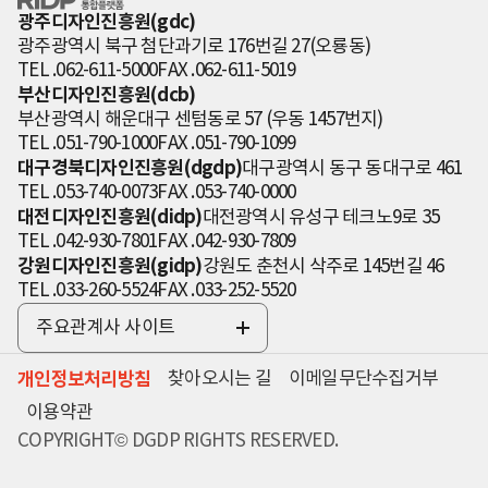
인 통합플랫폼
광주디자인진흥원(gdc)
광주광역시 북구 첨단과기로 176번길 27(오룡동)
TEL .062-611-5000
FAX .062-611-5019
부산디자인진흥원(dcb)
부산광역시 해운대구 센텀동로 57 (우동 1457번지)
TEL .051-790-1000
FAX .051-790-1099
대구경북디자인진흥원(dgdp)
대구광역시 동구 동대구로 461
TEL .053-740-0073
FAX .053-740-0000
대전디자인진흥원(didp)
대전광역시 유성구 테크노9로 35
TEL .042-930-7801
FAX .042-930-7809
강원디자인진흥원(gidp)
강원도 춘천시 삭주로 145번길 46
TEL .033-260-5524
FAX .033-252-5520
주요관계사 사이트
전
체
개인정보처리방침
찾아오시는 길
이메일무단수집거부
보
기
이용약관
COPYRIGHT© DGDP RIGHTS RESERVED.