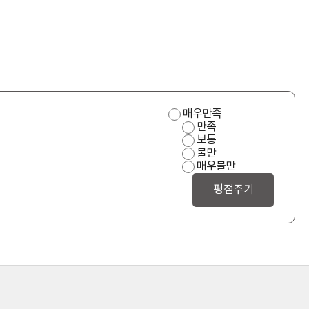
사
매우만족
용
만족
편
보통
의
불만
성
매우불만
만
족
도