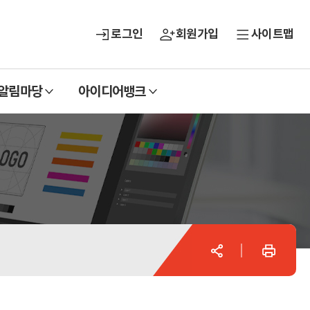
로그인
회원가입
사이트맵
열
열
알림마당
아이디어뱅크
기
기