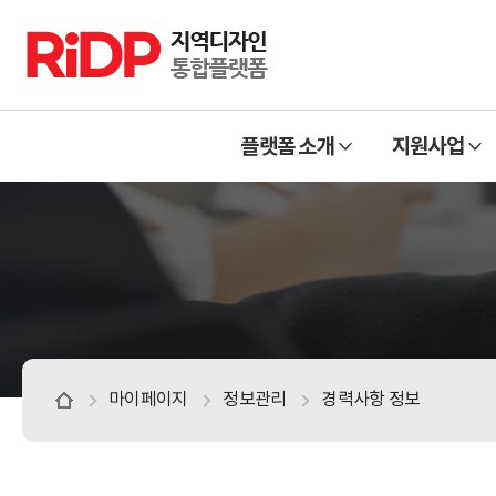
RiDP 지역디자인 통합플랫폼
주
열
열
메
플랫폼 소개
지원사업
기
기
뉴
마이페이지
정보관리
경력사항 정보