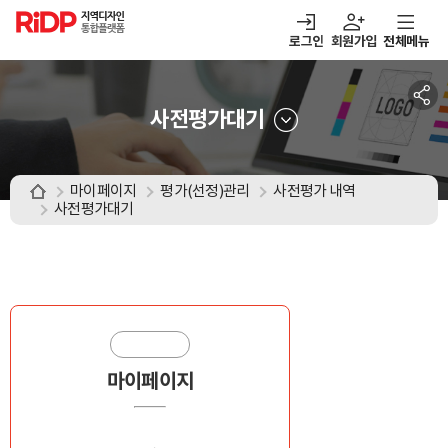
RiDP 지역디자인
통합플랫폼
로그인
회원가입
전체메뉴
주메뉴
열기
열기
열기
열기
보·매칭
디자인정보
알림마당
아이디어뱅크
사전평가대기
마이페이지
평가(선정)관리
사전평가 내역
사전평가대기
마이페이지