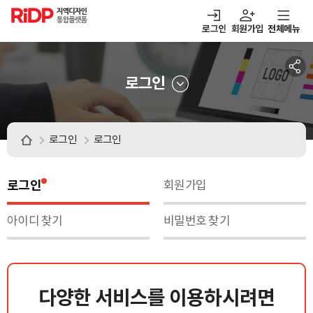
RiDP 지역디자인
통합플랫폼
로그인
회원가입
전체메뉴
주메뉴
열기
열기
열기
열기
보·매칭
디자인정보
알림마당
아이디어뱅크
로그인
로그인
로그인
로그인
회원가입
아이디 찾기
비밀번호 찾기
다양한 서비스를 이용하시려면