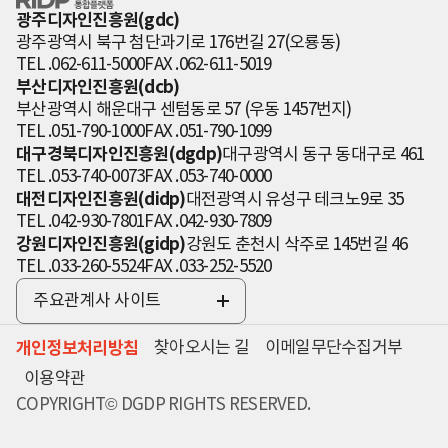
인 통합플랫폼
광주디자인진흥원(gdc)
광주광역시 북구 첨단과기로 176번길 27(오룡동)
TEL .062-611-5000
FAX .062-611-5019
부산디자인진흥원(dcb)
부산광역시 해운대구 센텀동로 57 (우동 1457번지)
TEL .051-790-1000
FAX .051-790-1099
대구경북디자인진흥원(dgdp)
대구광역시 동구 동대구로 461
TEL .053-740-0073
FAX .053-740-0000
대전디자인진흥원(didp)
대전광역시 유성구 테크노9로 35
TEL .042-930-7801
FAX .042-930-7809
강원디자인진흥원(gidp)
강원도 춘천시 삭주로 145번길 46
TEL .033-260-5524
FAX .033-252-5520
주요관계사 사이트
전
체
개인정보처리방침
찾아오시는 길
이메일무단수집거부
보
기
이용약관
COPYRIGHT© DGDP RIGHTS RESERVED.