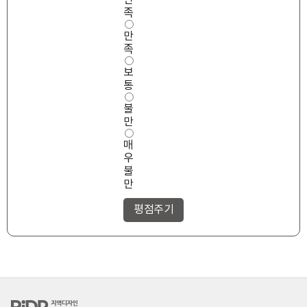
만
성
족
만
만
족
도
족
보
통
불
만
매
우
불
만
RiDP 지역디자